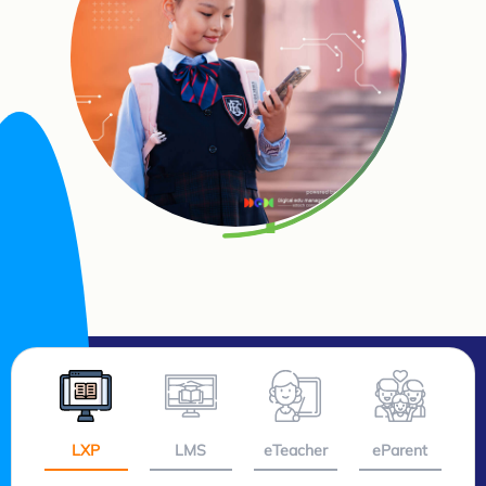
LXP
LMS
eTeacher
eParent