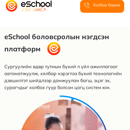
Холбоо барих
eSchool боловсролын нэгдсэн
платформ
Сургуулийн өдөр тутмын бүхий л үйл ажиллагааг
автоматжуулж, хялбар хэрэглээ бүхий технологийн
дэвшилтэт шийдлээр дамжуулан багш, эцэг эх,
сурагчдыг холбох гүүр болсон цогц систем юм.