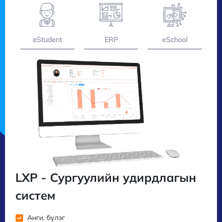
eStudent
ERP
eSchool
LXP - Сургуулийн удирдлагын
систем
Анги, бүлэг