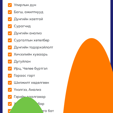
Улирлын дүн
Багш, ажилтнууд
Дүнгийн хавтгай
Сурагчид
Дүнгийн анализ
Сургалтын хөтөлбөр
Дүнгийн тодорхойлолт
Хичээлийн хуваарь
Дугуйлан
Ирц, Чөлөө бүртгэл
Гараас гарт
Шилжилт хөдөлгөөн
Үнэлгээ, Анализ
Гэрийн даалгавар
Хяналтын самбар
Хүмүүжил, сахилга бат