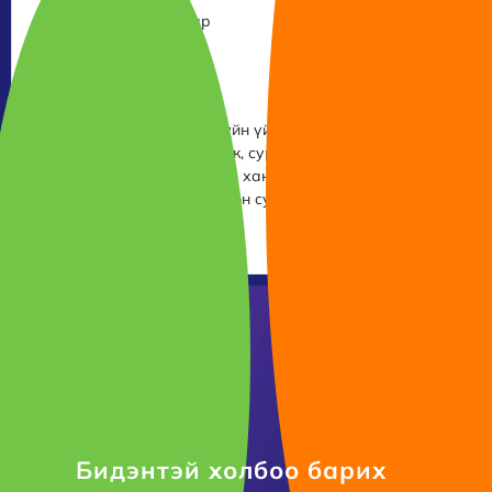
Мэдээллийн самбар
Явцын шалгалт
Мессенжер чат
eSchool LXP нь суралцахуйн үйл ажиллагааны өдөр
тутмын ажлыг цахимжуулж, суралцах үйлд оролцогч
талууд нэгдсэн мэдээллээр хангагдаж, тэдгээрийн
оролцоог хангахад чиглэсэн сургуулийн нэгдсэн
удирдлагын систем юм.
Бидэнтэй холбоо барих