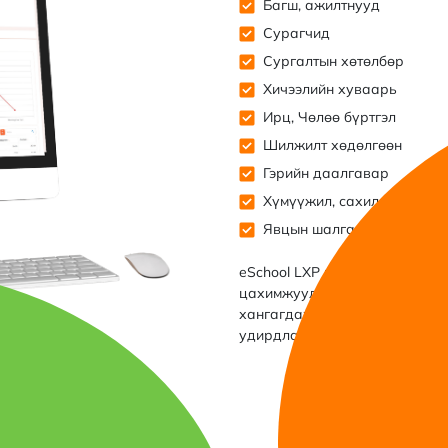
Багш, ажилтнууд
Сурагчид
Сургалтын хөтөлбөр
Хичээлийн хуваарь
Ирц, Чөлөө бүртгэл
Шилжилт хөдөлгөөн
Гэрийн даалгавар
Хүмүүжил, сахилга бат
Явцын шалгалт
eSchool LXP нь суралцахуйн 
цахимжуулж, суралцах үйлд о
хангагдаж, тэдгээрийн оролцо
удирдлагын систем юм.