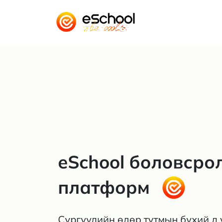
eSchool боловсро
платформ
Сургуулийн өдөр тутмын бүхий л