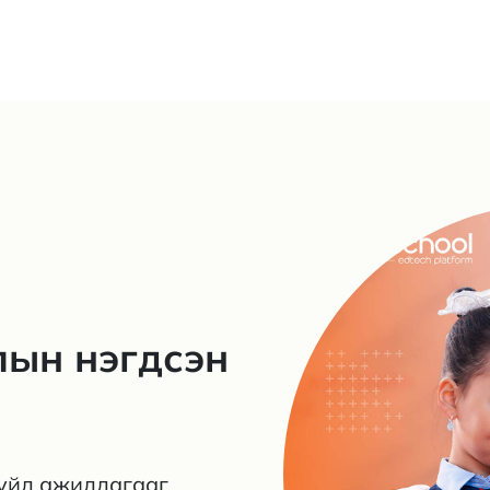
лын нэгдсэн
 үйл ажиллагааг