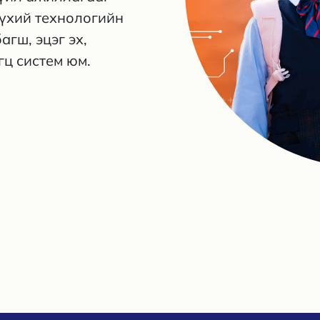
бүхий технологийн
гш, эцэг эх,
гц систем юм.