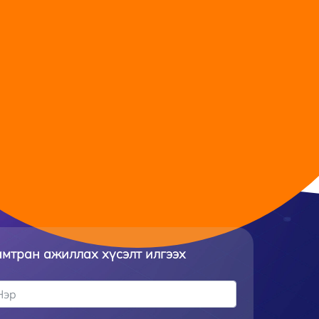
мтран ажиллах хүсэлт илгээх