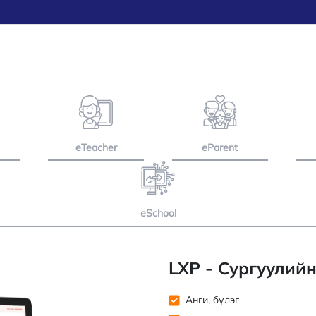
eTeacher
eParent
eSchool
LXP - Сургуулий
Анги, бүлэг