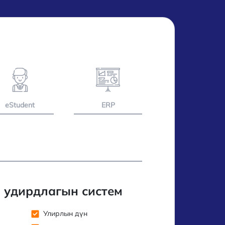
eStudent
ERP
н удирдлагын систем
Улирлын дүн