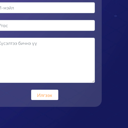
Илгээх