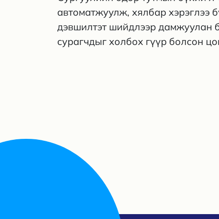
автоматжуулж, хялбар хэрэглээ 
дэвшилтэт шийдлээр дамжуулан ба
сурагчдыг холбох гүүр болсон цо