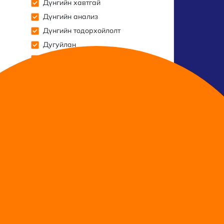
Дүнгийн хавтгай
Дүнгийн анализ
Дүнгийн тодорхойлолт
Дугуйлан
Гараас гарт
Үнэлгээ, Анализ
Хяналтын самбар
Мэдээллийн самбар
Мессенжер чат
үйл ажиллагааны өдөр тутмын ажлыг
ролцогч талууд нэгдсэн мэдээллээр
ог хангахад чиглэсэн сургуулийн нэгдсэн