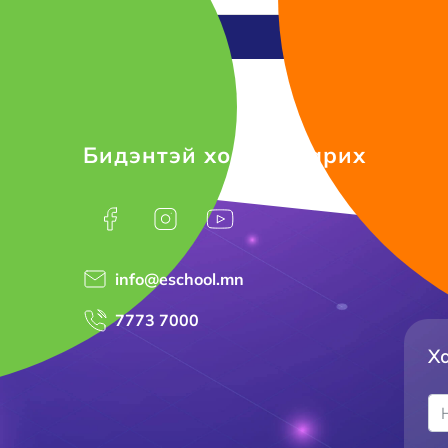
Бидэнтэй холбоо барих
info@eschool.mn
7773 7000
Ха